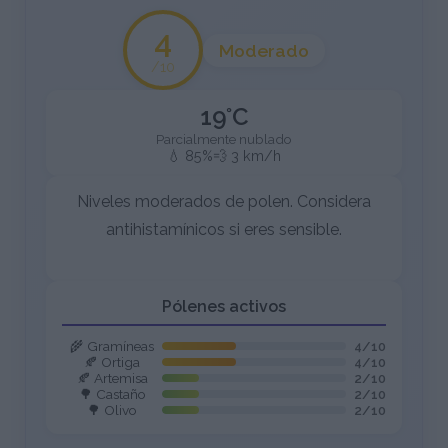
4
Moderado
/10
19°C
Parcialmente nublado
💧 85%
💨 3 km/h
Niveles moderados de polen. Considera
antihistamínicos si eres sensible.
Pólenes activos
🌾 Gramíneas
4/10
🍂 Ortiga
4/10
🍂 Artemisa
2/10
🌳 Castaño
2/10
🌳 Olivo
2/10