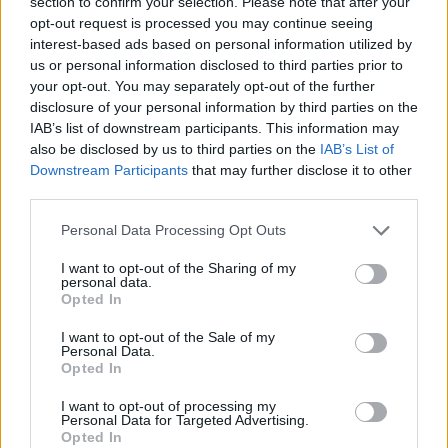
section to confirm your selection. Please note that after your
nocturna
opt-out request is processed you may continue seeing
interest-based ads based on personal information utilized by
Consulta a un alergólogo:
Un especialista puede
us or personal information disclosed to third parties prior to
your opt-out. You may separately opt-out of the further
realizar pruebas para identificar tus alérgenos
disclosure of your personal information by third parties on the
específicos y recomendar tratamientos
IAB’s list of downstream participants. This information may
personalizados como antihistamínicos o
also be disclosed by us to third parties on the
IAB’s List of
Downstream Participants
that may further disclose it to other
inmunoterapia
third parties.
Personal Data Processing Opt Outs
I want to opt-out of the Sharing of my
personal data.
Opted In
I want to opt-out of the Sale of my
Personal Data.
Opted In
I want to opt-out of processing my
Personal Data for Targeted Advertising.
Opted In