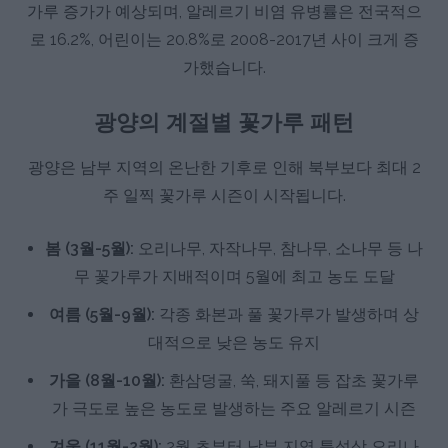
가루 증가가 예상되며, 알레르기 비염 유병률은 전국적으
로 16.2%, 어린이는 20.8%로 2008-2017년 사이 크게 증
가했습니다.
광양의 계절별 꽃가루 패턴
광양은 남부 지역의 온난한 기후로 인해 북부보다 최대 2
주 일찍 꽃가루 시즌이 시작됩니다.
봄 (3월-5월):
오리나무, 자작나무, 참나무, 소나무 등 나
무 꽃가루가 지배적이며 5월에 최고 농도 도달
여름 (5월-9월):
각종 화본과 풀 꽃가루가 발생하며 상
대적으로 낮은 농도 유지
가을 (8월-10월):
환삼덩굴, 쑥, 돼지풀 등 잡초 꽃가루
가 극도로 높은 농도로 발생하는 주요 알레르기 시즌
겨울 (11월-2월):
2월 초부터 남부 지역 특성상 오리나