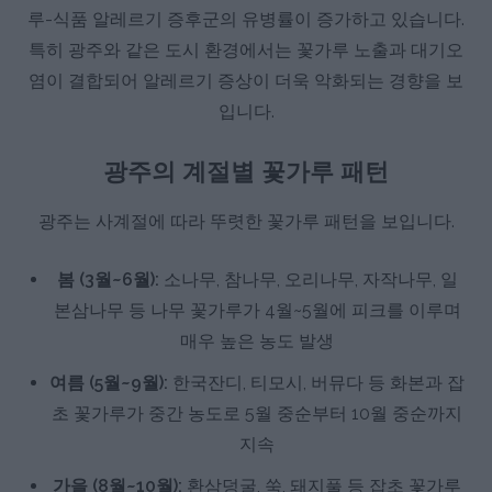
루-식품 알레르기 증후군의 유병률이 증가하고 있습니다.
특히 광주와 같은 도시 환경에서는 꽃가루 노출과 대기오
염이 결합되어 알레르기 증상이 더욱 악화되는 경향을 보
입니다.
광주의 계절별 꽃가루 패턴
광주는 사계절에 따라 뚜렷한 꽃가루 패턴을 보입니다.
봄 (3월~6월):
소나무, 참나무, 오리나무, 자작나무, 일
본삼나무 등 나무 꽃가루가 4월~5월에 피크를 이루며
매우 높은 농도 발생
여름 (5월~9월):
한국잔디, 티모시, 버뮤다 등 화본과 잡
초 꽃가루가 중간 농도로 5월 중순부터 10월 중순까지
지속
가을 (8월~10월):
환삼덩굴, 쑥, 돼지풀 등 잡초 꽃가루