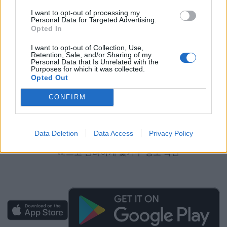
실시간 꽃가루 농도:
광주의 최신 꽃가루 데이터를 위
I want to opt-out of processing my
치 기반으로 정확하게 제공
Personal Data for Targeted Advertising.
Opted In
맞춤형 알림:
소나무, 환삼덩굴 등 특정 알레르겐에 대
I want to opt-out of Collection, Use,
한 개인 맞춤 알림 설정으로 사전 대비
Retention, Sale, and/or Sharing of my
Personal Data that Is Unrelated with the
Purposes for which it was collected.
정확한 예보:
기상청 공식 데이터 기반 2일 꽃가루 예
Opted Out
보로 주간 일정 계획 지원
CONFIRM
교육 콘텐츠:
꽃가루 종류, 계절별 패턴, 알레르기 관리
방법에 대한 유익한 정보 제공
Data Deletion
Data Access
Privacy Policy
직관적인 디자인:
사용하기 쉬운 인터페이스로 누구나
빠르고 편리하게 꽃가루 정보 확인