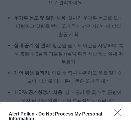
으로 관리하세요.
꽃가루 농도 및 알림 사용:
실시간 꽃가루 농도를 모니
터링하고 알림을 받아 꽃가루가 낮은 시간대에 야외
활동 계획
실내 공기 질 관리:
창문을 닫고 에어컨을 사용하며, 특
히 봄철 4~5월과 가을철 9월의 피크 시즌에는 실내 머
무르기
개인 위생 철저히:
외출 후 즉시 샤워하고 옷을 갈아입
으며, 머리를 감아 몸에 묻은 꽃가루 제거
HEPA 공기청정기 사용:
실내 공기 중 꽃가루, 곰팡이
포자 및 기타 알레르겐을 효과적으로 걸러내기
알레르기 전문의 상담:
지속적이거나 심한 증상이 있
Alert Pollen -
Do Not Process My Personal
Information
을 경우 전문의와 상담하여 피부반응검사 및 맞춤 치
료 받기