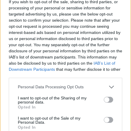
If you wish to opt-out of the sale, sharing to third parties, or
processing of your personal or sensitive information for
targeted advertising by us, please use the below opt-out
section to confirm your selection. Please note that after your
opt-out request is processed you may continue seeing
interest-based ads based on personal information utilized by
us or personal information disclosed to third parties prior to
your opt-out. You may separately opt-out of the further
disclosure of your personal information by third parties on the
IAB’s list of downstream participants. This information may
also be disclosed by us to third parties on the
IAB’s List of
Downstream Participants
that may further disclose it to other
third parties.
꽃가루 농도 및 알림 앱으로 알레르기 관
Personal Data Processing Opt Outs
리 강화
I want to opt-out of the Sharing of my
personal data.
Opted In
꽃가루 농도 및 알림 앱은 광주 지역 맞춤형 기능으로 알
레르기 관리를 한층 더 쉽게 만듭니다.
I want to opt-out of the Sale of my
Personal Data.
Opted In