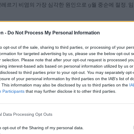
레르기 비염의 가장 심각한 원인으로 9월 중순에 절정, 
와 해안 지형은 꽃가루 시즌을 연장시키며, 2월부터 11월
en -
Do Not Process My Personal Information
포합니다. 도시화와 산업 발전로 인한 도심 열섬 효과 역시
to opt-out of the sale, sharing to third parties, or processing of your per
있습니다.
formation for targeted advertising by us, please use the below opt-out s
r selection. Please note that after your opt-out request is processed y
 꽃가루 패턴
eing interest-based ads based on personal information utilized by us or
disclosed to third parties prior to your opt-out. You may separately opt-
losure of your personal information by third parties on the IAB’s list of
. This information may also be disclosed by us to third parties on the
IA
별로 뚜렷한 특징을 보입니다.
Participants
that may further disclose it to other third parties.
참나무, 자작나무, 삼나무 등 수목 꽃가루가 지배적이며, 3
l Data Processing Opt Outs
목초 꽃가루가 주를 이루며, 6월과 7월에 절정을 보이고 
o opt-out of the Sharing of my personal data.