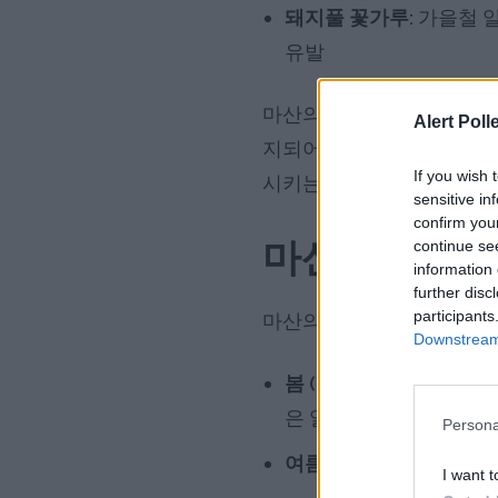
돼지풀 꽃가루:
가을철 알
유발
마산의 온화한 아열대성 기후
Alert Poll
지되어 장기간 꽃가루가 분
If you wish 
시키는 요인으로 작용하고 
sensitive in
confirm you
마산의 계절별
continue se
information 
further disc
participants
마산의 꽃가루 시즌은 계절
Downstream 
봄 (2월~5월):
오리나무, 
은 알레르기 발생률 기록
Persona
여름 (6월~8월):
화본과 
I want t