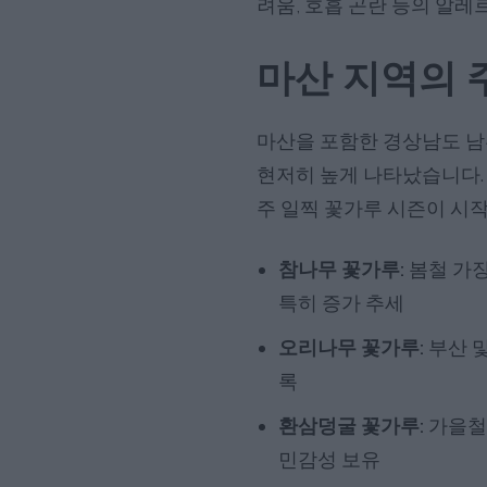
려움, 호흡 곤란 등의 알레
마산 지역의 
마산을 포함한 경상남도 남부
현저히 높게 나타났습니다. 
주 일찍 꽃가루 시즌이 시
참나무 꽃가루:
봄철 가장
특히 증가 추세
오리나무 꽃가루:
부산 및
록
환삼덩굴 꽃가루:
가을철 
민감성 보유