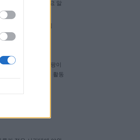
월 말까지 두 번째 주요 알
 꽃가루 분포가 중단됨
수목, 목초, 잡초, 곰팡이
정확한 데이터로 야외 활동