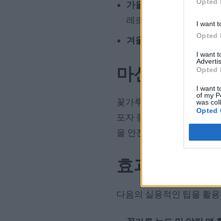
Opted 
가을 (8월~10월):
환삼덩굴
레르기 시즌 형성
I want t
Opted 
겨울 (11월~1월):
꽃가루 
I want 
Advertis
마산의 일일 
Opted 
I want t
of my P
꽃가루 농도 및 알림 앱을 
was col
Opted 
포자 등 다양한 알레르겐의
을 안전하게 계획할 수 있습
효과적인 알레
다음의 실용적인 팁을 활용