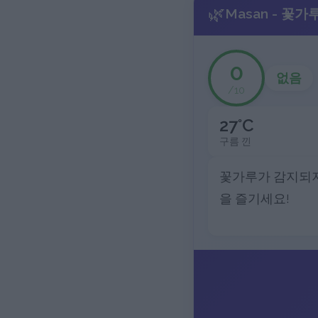
🌿
Masan - 꽃가
0
없음
/10
27°C
구름 낀
꽃가루가 감지되지
을 즐기세요!