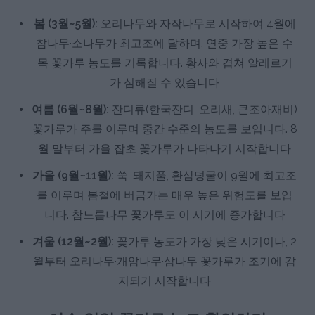
봄 (3월~5월):
오리나무와 자작나무로 시작하여 4월에
참나무·소나무가 최고조에 달하며, 연중 가장 높은 수
목 꽃가루 농도를 기록합니다. 황사와 겹쳐 알레르기
가 심해질 수 있습니다
여름 (6월~8월):
잔디류(한국잔디, 오리새, 큰조아재비)
꽃가루가 주를 이루며 중간 수준의 농도를 보입니다. 8
월 말부터 가을 잡초 꽃가루가 나타나기 시작합니다
가을 (9월~11월):
쑥, 돼지풀, 환삼덩굴이 9월에 최고조
를 이루며 봄철에 버금가는 매우 높은 위험도를 보입
니다. 참느릅나무 꽃가루도 이 시기에 증가합니다
겨울 (12월~2월):
꽃가루 농도가 가장 낮은 시기이나, 2
월부터 오리나무·개암나무·삼나무 꽃가루가 조기에 감
지되기 시작합니다