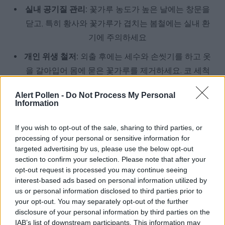
실내 공기질 관리:
꽃가루 농도가 높은 날에는 창문을
닫고, 특히 황사와 꽃가루가 겹치는 봄철에는 실내 환
기에 주의하세요
개인 위생 철저:
외출 후에는 세수와 손씻기를 하고 옷
을 갈아입어 몸에 묻은 꽃가루를 제거하세요. 코 세척
도 효과적입니다
Alert Pollen -
Do Not Process My Personal
HEPA 공기청정기 사용:
실내에 HEPA 필터가 장착된
Information
공기청정기를 가동하여 꽃가루 입자와 미세먼지를 동
If you wish to opt-out of the sale, sharing to third parties, or
시에 걸러내세요
processing of your personal or sensitive information for
targeted advertising by us, please use the below opt-out
전문 알레르기 의사 상담:
증상이 지속되면 알레르기
section to confirm your selection. Please note that after your
전문의를 방문하여 정확한 원인 검사와 면역요법 등
opt-out request is processed you may continue seeing
맞춤 치료를 받으세요
interest-based ads based on personal information utilized by
us or personal information disclosed to third parties prior to
your opt-out. You may separately opt-out of the further
disclosure of your personal information by third parties on the
IAB’s list of downstream participants. This information may