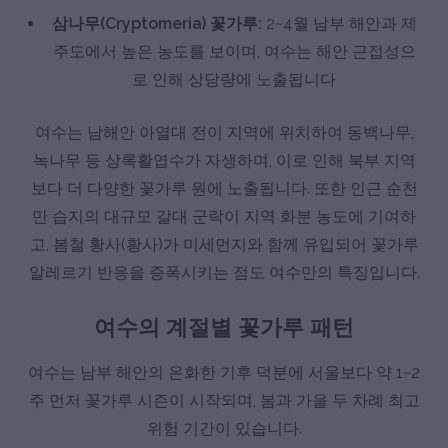
삼나무(Cryptomeria) 꽃가루:
2~4월 남부 해안과 제
주도에서 높은 농도를 보이며, 여수는 해안 근접성으
로 인해 상당량에 노출됩니다
여수는 남해안 아열대 전이 지역에 위치하여 동백나무,
녹나무 등 상록활엽수가 자생하며, 이로 인해 북부 지역
보다 더 다양한 꽃가루 원에 노출됩니다. 또한 인근 순천
만 습지의 대규모 갈대 군락이 지역 화분 농도에 기여하
고, 봄철 황사(황사)가 미세먼지와 함께 유입되어 꽃가루
알레르기 반응을 증폭시키는 점도 여수만의 특징입니다.
여수의 계절별 꽃가루 패턴
여수는 남부 해안의 온화한 기후 덕분에 서울보다 약 1~2
주 먼저 꽃가루 시즌이 시작되며, 봄과 가을 두 차례 최고
위험 기간이 있습니다.