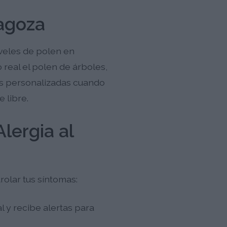
ragoza
iveles de polen en
 real el polen de árboles,
as personalizadas cuando
 libre.
lergia al
rolar tus síntomas:
l y recibe alertas para