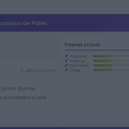
onóstico de Polen
Pólenes activos
🍂 Ambrosía
🍂 Artemisa
🌾 Gramíneas
🍂 Ortiga
💧 48%
💨 22 km/h
e polen. Buenas
 actividades al aire