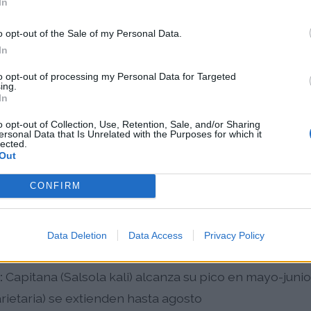
In
alergénicas.
o opt-out of the Sale of my Personal Data.
stacional del Polen en Zar
In
to opt-out of processing my Personal Data for Targeted
ing.
e un patrón estacional bien definido a lo largo del añ
In
o opt-out of Collection, Use, Retention, Sale, and/or Sharing
o):
Temporada pico de cupresáceas (cipreses), con niv
ersonal Data that Is Unrelated with the Purposes for which it
lected.
Out
arzo-Abril):
Dominada por plátanos de paseo, fresn
CONFIRM
o intensas y picos elevados
-Junio):
Presencia simultánea de gramíneas, olivo, rob
Data Deletion
Data Access
Privacy Policy
ico para la mayoría de alérgicos
:
Capitana (Salsola kali) alcanza su pico en mayo-junio
arietaria) se extienden hasta agosto