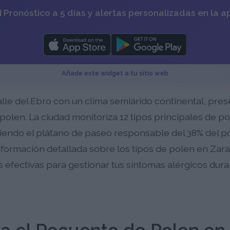
 Pronóstico a 5 días y alertas personalizadas en la a
Añade este widget a tu sitio web
alle del Ebro con un clima semiárido continental, pre
 polen. La ciudad monitoriza 12 tipos principales de po
iendo el plátano de paseo responsable del 38% del pol
información detallada sobre los tipos de polen en Za
as efectivas para gestionar tus síntomas alérgicos dura