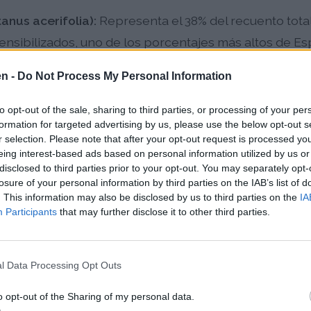
anus acerifolia):
Representa el 38% del recuento tota
ensibilizados, uno de los porcentajes más altos de E
Causan sensibilización en el 88% de los alérgicos al p
en -
Do Not Process My Personal Information
adas inferiores a 1.000 granos/m³ para 2025 en Arag
to opt-out of the sale, sharing to third parties, or processing of your per
:
Planta esteparia única de la zona que representa el 
formation for targeted advertising by us, please use the below opt-out s
r selection. Please note that after your opt-out request is processed y
os alérgicos, prospera en solares y terrenos alterados
eing interest-based ads based on personal information utilized by us or
disclosed to third parties prior to your opt-out. You may separately opt-
:
Sensibiliza al 61% de los pacientes alérgicos, con t
losure of your personal information by third parties on the IAB’s list of
os en abril-mayo
. This information may also be disclosed by us to third parties on the
IA
Participants
that may further disclose it to other third parties.
agoza y el viento cierzo favorecen la dispersión eficie
cundante y los solares urbanos proporcionan hábitat 
l Data Processing Opt Outs
 semillas pueden permanecer latentes durante década
El cambio climático está prolongando las temporadas 
o opt-out of the Sharing of my personal data.