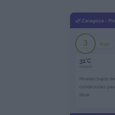
🌿
Zaragoza - Pr
3
Bajo
/10
31°C
Soleado
Niveles bajos d
condiciones para
libre.