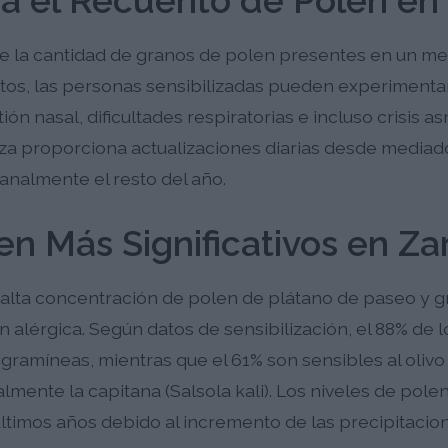
ca el Recuento de Polen en
e la cantidad de granos de polen presentes en un met
ltos, las personas sensibilizadas pueden experiment
ón nasal, dificultades respiratorias e incluso crisis a
za proporciona actualizaciones diarias desde mediad
analmente el resto del año.
en Más Significativos en Z
alta concentración de polen de plátano de paseo y g
n alérgica. Según datos de sensibilización, el 88% de 
 gramíneas, mientras que el 61% son sensibles al olivo 
mente la capitana (Salsola kali). Los niveles de pol
ltimos años debido al incremento de las precipitacion