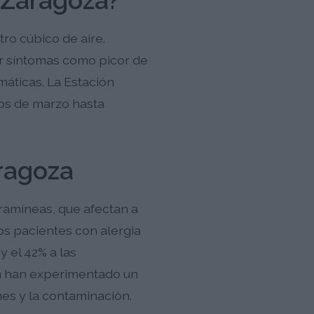
 Zaragoza?
ro cúbico de aire.
ar síntomas como picor de
smáticas. La Estación
os de marzo hasta
aragoza
ramíneas, que afectan a
los pacientes con alergia
y el 42% a las
en han experimentado un
es y la contaminación.