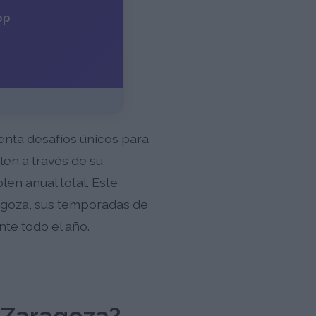
pp
senta desafíos únicos para
len a través de su
en anual total. Este
ragoza, sus temporadas de
nte todo el año.