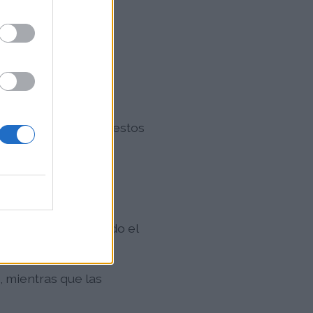
agoza
o:
eles altos durante estos
os y chopos, con
les y encinas, siendo el
, mientras que las