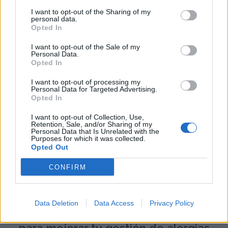
especialista en alergología para realizar pruebas de
I want to opt-out of the Sharing of my
sensibilización específicas y considerar
personal data.
Opted In
tratamientos como inmunoterapia, especialmente
si resides en Talavera clasificada como localidad
I want to opt-out of the Sale of my
Personal Data.
de alto riesgo
Opted In
I want to opt-out of processing my
Personal Data for Targeted Advertising.
Opted In
I want to opt-out of Collection, Use,
Retention, Sale, and/or Sharing of my
Personal Data that Is Unrelated with the
Purposes for which it was collected.
Opted Out
CONFIRM
Data Deletion
Data Access
Privacy Policy
Funcionalidades de Alerta Polen