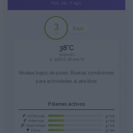
Hoy, vie., 7 ago.
3
Bajo
/10
38°C
Soleado
💧 15%
💨 18 km/h
Niveles bajos de polen. Buenas condiciones
para actividades al aire libre.
Pólenes activos
🍂 Ambrosía
3/10
🍂 Artemisa
3/10
🌾 Gramíneas
3/10
🌳 Olivo
3/10