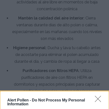
actividades al aire libre en momentos de baja
concentración polínica
Mantén la calidad del aire interior:
Cierra
ventanas durante días de alto polen o calima,
especialmente en las mañanas cuando los niveles
son más elevados
Higiene personal:
Ducha y lava tu cabello antes
de acostarte para eliminar el polen acumulado
durante el día, y cambia de ropa al llegar a casa
Purificadores con filtros HEPA:
Utiliza
purificadores de aire con filtros HEPA en
dormitorios y espacios principales para capturar
partículas de polen y polvo sahariano
Alert Pollen -
Do Not Process My Personal
Consulta a un alergólogo:
Dada la alta
Information
prevalencia de alergias en Canarias (18% de rinitis