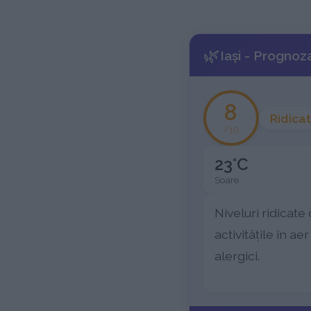
🌿
Iaşi - Prognoz
8
Ridicat
/10
23°C
Soare
Niveluri ridicate 
activitățile în ae
alergici.