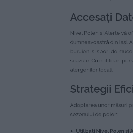
Accesați Date
Nivel Polen si Alerte vă o
dumneavoastră din Iaşi. A
buruieni și spori de mucega
scăzute. Cu notificări per
alergenilor locali.
Strategii Efi
Adoptarea unor măsuri pr
sezonului de polen:
Utilizați Nivel Polen si 