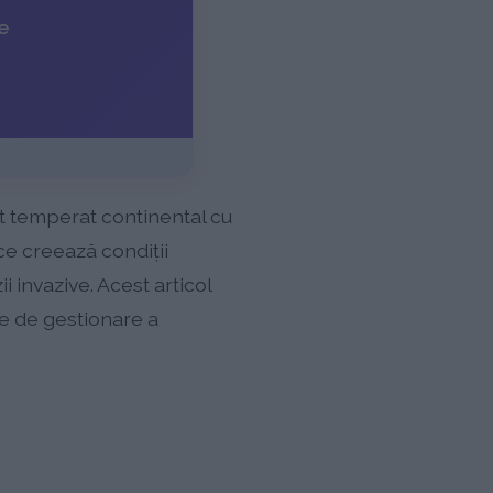
ie
at temperat continental cu
ice creează condiții
 invazive. Acest articol
te de gestionare a