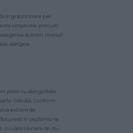
tă în grăuncioare per
rimenta simptome precum
Înțelegerea acestor niveluri
mele alergice.
ri: pomi cu alergicitate
oarte ridicată. Conform
azivă extrem de
a București în septembrie
, cu valori lunare de 25-