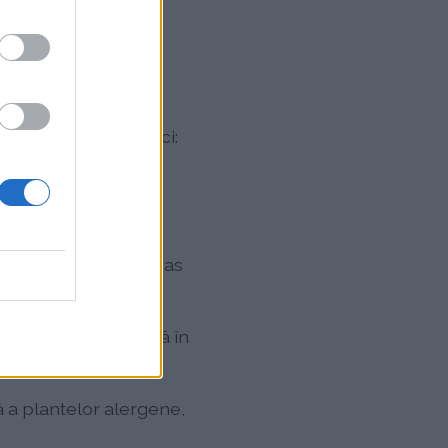
nd alergeni specifici:
, ulm, dud și
luzând obsigă, raigras
itate foarte ridicată în
ă a plantelor alergene,