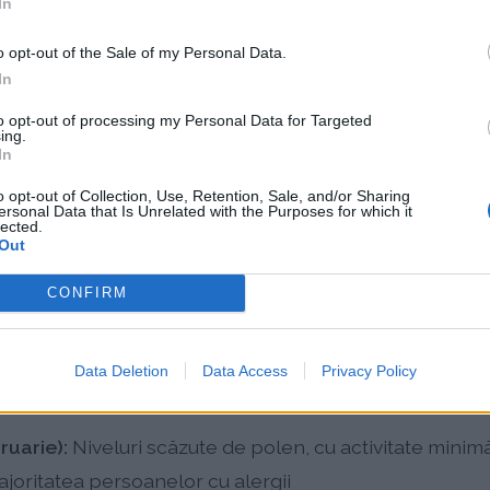
In
e pentru regiunea Moldovei.
o opt-out of the Sale of my Personal Data.
zonier al Polenului în Iaşi
In
to opt-out of processing my Personal Data for Targeted
ing.
ă semnificativ pe parcursul anului, fiecare sezon aducâ
In
o opt-out of Collection, Use, Retention, Sale, and/or Sharing
):
Dominată de polenul de pomi precum plop, chiparos
ersonal Data that Is Unrelated with the Purposes for which it
lected.
te scăzută-moderată și vârf în martie-aprilie
Out
zon prelungit de graminee cu intensitate ridicată, inc
CONFIRM
uind 62% din polenul total
Noiembrie):
Perioada critică pentru ambrozie cu intens
Data Deletion
Data Access
Privacy Policy
s pelin cu alergicitate moderată
ruarie):
Niveluri scăzute de polen, cu activitate minim
ajoritatea persoanelor cu alergii