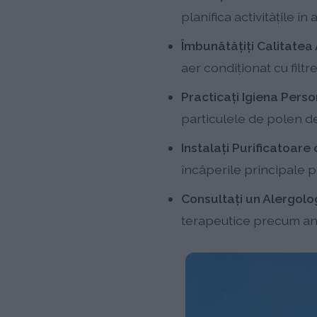
planifica activitățile î
Îmbunătățiți Calitatea A
aer condiționat cu filt
Practicați Igiena Perso
particulele de polen de
Instalați Purificatoare 
încăperile principale p
Consultați un Alergolo
terapeutice precum ant