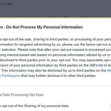
-iunie.
ie invazivă extrem de răspândită cu vârfuri de 231 par
 dubleze până în 2041-2060
en -
Do Not Process My Personal Information
stituie 62% din totalul polenului în iunie-iulie, cu sez
to opt-out of the sale, sharing to third parties, or processing of your per
nii ani
formation for targeted advertising by us, please use the below opt-out s
r selection. Please note that after your opt-out request is processed y
tate scăzută-moderată, inclusiv plop argintiu, chiparos,
eing interest-based ads based on personal information utilized by us or
disclosed to third parties prior to your opt-out. You may separately opt-
t în Europa Centrală
losure of your personal information by third parties on the IAB’s list of
. This information may also be disclosed by us to third parties on the
IA
la sfârșitul verii și toamna, cu alergicitate moderată 
Participants
that may further disclose it to other third parties.
temperaturile ridicate prelungesc sezoanele de poleniz
l Data Processing Opt Outs
or alergene. Lipsa unei stații de monitorizare aerobiol
o opt-out of the Sharing of my personal data.
ntru urmărirea precisă locală, dar datele din Bucureșt