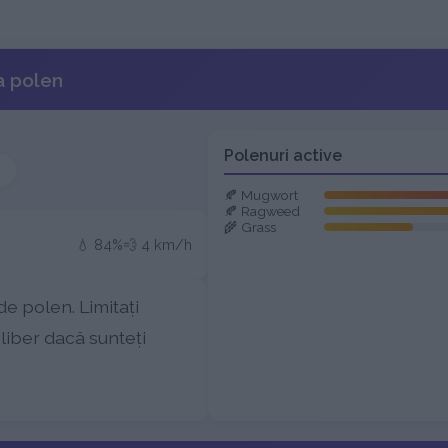
a polen
Polenuri active
🍂 Mugwort
🍂 Ragweed
🌾 Grass
💧 84%
💨 4 km/h
de polen. Limitați
r liber dacă sunteți