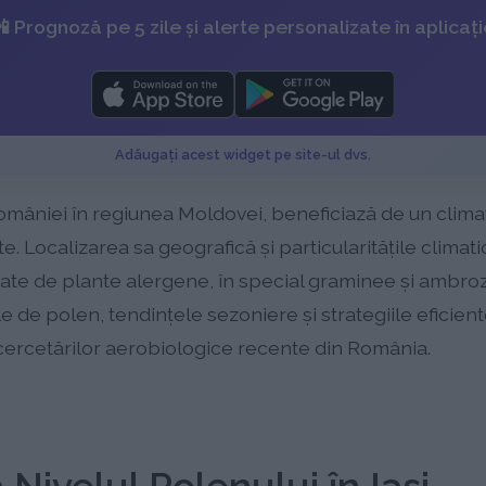
 Prognoză pe 5 zile și alerte personalizate în aplicaț
Adăugați acest widget pe site-ul dvs.
l României în regiunea Moldovei, beneficiază de un clim
te. Localizarea sa geografică și particularitățile climat
ate de plante alergene, în special graminee și ambrozii
e de polen, tendințele sezoniere și strategiile eficien
a cercetărilor aerobiologice recente din România.