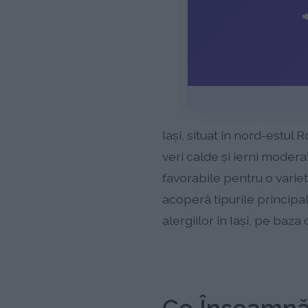

Iaşi, situat în nord-estu
veri calde și ierni modera
favorabile pentru o variet
acoperă tipurile principal
alergiilor în Iaşi, pe baz