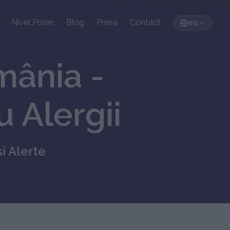
Nivel Polen
Blog
Presa
Contact
RO
omânia -
u Alergii
si Alerte