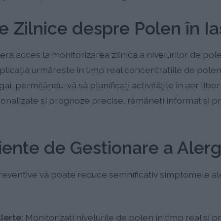
 Zilnice despre Polen în Ia
feră acces la monitorizarea zilnică a nivelurilor de pole
plicația urmărește în timp real concentrațiile de pole
i, permițându-vă să planificați activitățile în aer liber
sonalizate și prognoze precise, rămâneți informat și p
ciente de Gestionare a Alergi
eventive vă poate reduce semnificativ simptomele ale
Alerte:
Monitorizați nivelurile de polen în timp real și pr