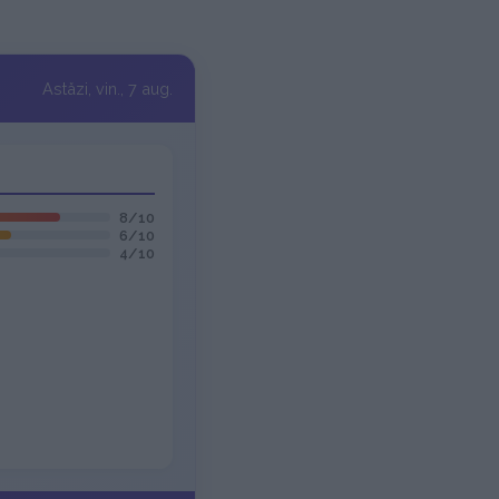
Astăzi, vin., 7 aug.
8/10
6/10
4/10