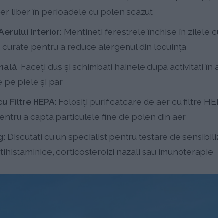
n aer liber în perioadele cu polen scăzut
erului Interior:
Mențineți ferestrele închise în zilele cu 
re curate pentru a reduce alergenul din locuință
nală:
Faceți duș și schimbați hainele după activități în 
 pe piele și păr
cu Filtre HEPA:
Folosiți purificatoare de aer cu filtre HE
entru a capta particulele fine de polen din aer
g:
Discutați cu un specialist pentru testare de sensibili
ihistaminice, corticosteroizi nazali sau imunoterapie