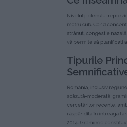
Ce Înseamnă 
Nivelul polenului reprezi
metru cub. Când concentr
strănut, congestie nazală, 
vă permite să planificați a
Tipurile Prin
Semnificative
România, inclusiv regiunea
scăzută-moderată, graminee
cercetărilor recente, amb
răspândită în întreaga țar
2014. Graminee constituie 