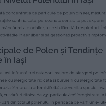
Nivelul Polenului în Iaşi
ntă concentrația de particule de polen din aer, măsura
ațiile sunt ridicate, persoanele sensibile pot expe
mâncărimi ale ochilor, tuse și dificultăți respiratorii. 
ctivitățile în aer liber și să gestionați proactiv simpto
cipale de Polen și Tendințe
 în Iaşi
 Iaşi, înfruntă trei categorii majore de alergeni polinfe
 cu alergicitate ridicată și buruieni cu alergicitate f
rozia (Ambrosia artemisiifolia) a devenit o specie inv
ă, cu vârfuri zilnice de 231 particule/m³ înregistrate l
62% din totalul polenului în perioada de vârf iunie-iulie