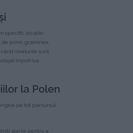
şi
n specific locației
n de pomi, graminee,
 când nivelurile sunt
rotejat împotriva
ilor la Polen
rgice pe tot parcursul
imiți alerte pentru a