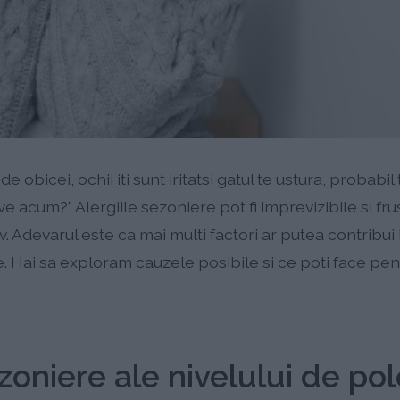
 obicei, ochii iti sunt iritatsi gatul te ustura, probabil 
ve acum?" Alergiile sezoniere pot fi imprevizibile si fr
 Adevarul este ca mai multi factori ar putea contribui l
. Hai sa exploram cauzele posibile si ce poti face pent
ezoniere ale nivelului de po