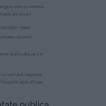
ergice este o crestere
ioade ale anului:
clansator major.
 Bermuda cauzand
 la sfarsitul verii si
e cu vant pot raspandi
Foloseste aplicatii sau
.
tate publica