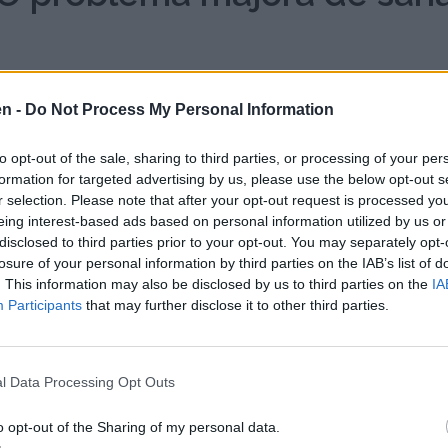
arile cele mai afectate de ambrozie (Ambrosia artemisi
en -
Do Not Process My Personal Information
 devenit o adevarata criza de sanatate publica, afecta
to opt-out of the sale, sharing to third parties, or processing of your per
formation for targeted advertising by us, please use the below opt-out s
r selection. Please note that after your opt-out request is processed y
l de ambrozie este prezent din august pana in octombr
eing interest-based ads based on personal information utilized by us or
disclosed to third parties prior to your opt-out. You may separately opt-
losure of your personal information by third parties on the IAB’s list of
 vestul Romaniei sunt cele mai afectate regiuni, inclus
. This information may also be disclosed by us to third parties on the
IA
Participants
that may further disclose it to other third parties.
ozia poate cauza rinita alergica severa, astm si conj
alte tipuri de polen.
l Data Processing Opt Outs
a planta de ambrozie poate produce milioane de granu
o opt-out of the Sharing of my personal data.