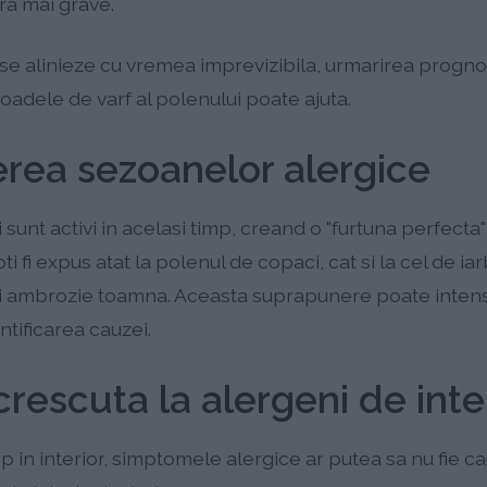
a mai grave.
 se alinieze cu vremea imprevizibila, urmarirea progno
oadele de varf al polenului poate ajuta.
rea sezoanelor alergice
 sunt activi in acelasi timp, creand o "furtuna perfecta
i fi expus atat la polenul de copaci, cat si la cel de iarb
si ambrozie toamna. Aceasta suprapunere poate intens
ntificarea cauzei.
rescuta la alergeni de inte
p in interior, simptomele alergice ar putea sa nu fie 