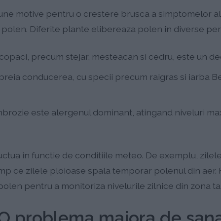
une motive pentru o crestere brusca a simptomelor al
 polen. Diferite plante elibereaza polen in diverse per
copaci, precum stejar, mesteacan si cedru, este un de
preia conducerea, cu specii precum raigras si iarba
rozie este alergenul dominant, atingand niveluri maxime
uctua in functie de conditiile meteo. De exemplu, zilel
mp ce zilele ploioase spala temporar polenul din aer. 
 polen pentru a monitoriza nivelurile zilnice din zona ta
 O problema majora de sana