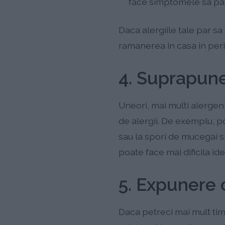
face simptomele sa par
Daca alergiile tale par sa
ramanerea in casa in peri
4. Suprapune
Uneori, mai multi alergeni
de alergii. De exemplu, pot
sau la spori de mucegai 
poate face mai dificila ide
5. Expunere c
Daca petreci mai mult tim