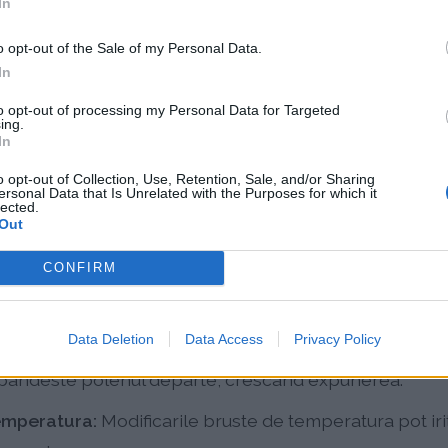
sute de kilometri.
In
o opt-out of the Sale of my Personal Data.
i observi ca alergiile tale se inrautatesc semnificativ l
In
vat.
to opt-out of processing my Personal Data for Targeted
ing.
In
e meteo in schimbare
o opt-out of Collection, Use, Retention, Sale, and/or Sharing
ersonal Data that Is Unrelated with the Purposes for which it
lected.
t agrava din cauza schimbarilor de vreme, cum ar fi:
Out
oara poate duce la un sezon alergic mai devreme si m
CONFIRM
enizeze mai devreme.
ditiile umede favorizeaza cresterea sporilor de muceg
Data Deletion
Data Access
Privacy Policy
spandeste polenul departe, crescand expunerea.
emperatura:
Modificarile bruste de temperatura pot iri