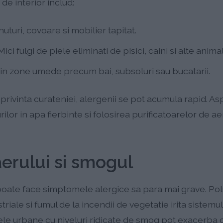
de interior includ:
nuturi, covoare si mobilier tapitat.
ici fulgi de piele eliminati de pisici, caini si alte anima
in zone umede precum bai, subsoluri sau bucatarii.
 privinta curateniei, alergenii se pot acumula rapid. Asp
lor in apa fierbinte si folosirea purificatoarelor de ae
aerului si smogul
 poate face simptomele alergice sa para mai grave. Po
riale si fumul de la incendii de vegetatie irita sistemul
ele urbane cu niveluri ridicate de smog pot exacerba c