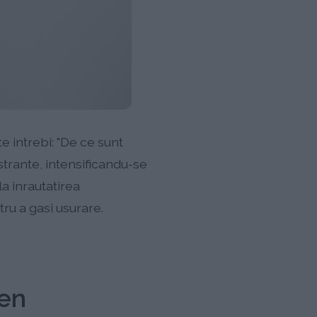
te intrebi: "De ce sunt
ustrante, intensificandu-se
a inrautatirea
ru a gasi usurare.
len