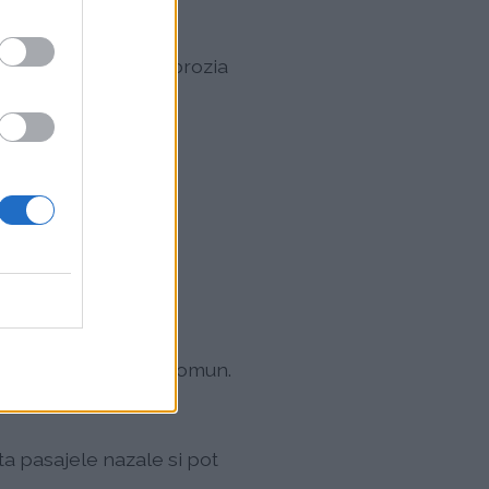
a sfarsitul verii, ambrozia
ai lung, deoarece
ai, un alt alergen comun.
ta pasajele nazale si pot