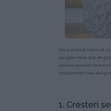
Daca stranuti mai mult ca de
alergiile mele atat de gra
adesea aparent fara motiv.
simptomelor tale alergice
1. Cresteri s