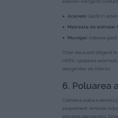
exterior. Alergenii comuni 
Acarieni:
Gasiti in aster
Matreata de animale:
M
Mucegai:
Adesea gasit 
Chiar daca esti diligent in
HEPA, spalarea asternuturi
alergenilor de interior.
6. Poluarea 
Calitatea slaba a aerului
esapament, emisiile indust
efectele alergenilor. Zon