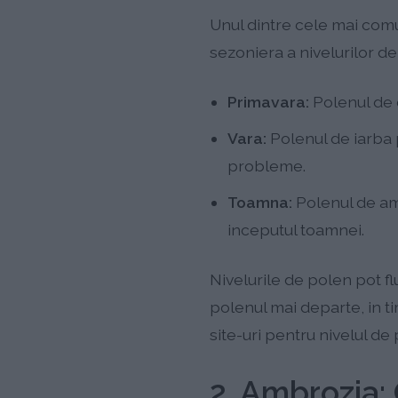
Unul dintre cele mai com
sezoniera a nivelurilor de
Primavara:
Polenul de 
Vara:
Polenul de iarba 
probleme.
Toamna:
Polenul de amb
inceputul toamnei.
Nivelurile de polen pot fl
polenul mai departe, in ti
site-uri pentru nivelul de
2. Ambrozia: