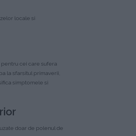
zelor locale si
" pentru cei care sufera
a la sfarsitul primaverii,
ifica simptomele si
rior
cauzate doar de polenul de