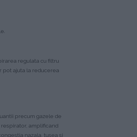
le.
irarea regulata cu filtru
r pot ajuta la reducerea
luantii precum gazele de
 respirator, amplificand
ongestia nazala, tusea si