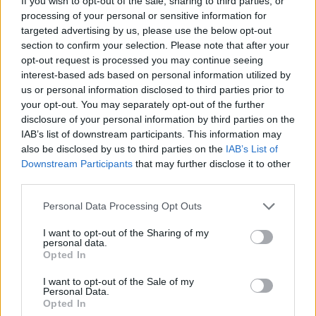
et portes fermées pendant les pics polliniques,
If you wish to opt-out of the sale, sharing to third parties, or
processing of your personal or sensitive information for
particulièrement entre 5h et 10h du matin et en
targeted advertising by us, please use the below opt-out
soirée
section to confirm your selection. Please note that after your
opt-out request is processed you may continue seeing
Adoptez une bonne hygiène personnelle:
interest-based ads based on personal information utilized by
Douchez-vous et changez de vêtements après
us or personal information disclosed to third parties prior to
your opt-out. You may separately opt-out of the further
être sorti, lavez vos cheveux le soir pour éliminer
disclosure of your personal information by third parties on the
les grains de pollen accumulés
IAB’s list of downstream participants. This information may
also be disclosed by us to third parties on the
IAB’s List of
Installez des purificateurs HEPA:
Utilisez des
Downstream Participants
that may further disclose it to other
filtres à haute efficacité dans votre chambre et vos
third parties.
espaces de vie pour capturer les particules
Personal Data Processing Opt Outs
allergènes de l'air intérieur
I want to opt-out of the Sharing of my
Consultez un allergologue:
Faites réaliser des
personal data.
Opted In
tests cutanés ou sanguins pour identifier
précisément vos allergènes et établir un plan de
I want to opt-out of the Sale of my
Personal Data.
traitement adapté (antihistaminiques,
Opted In