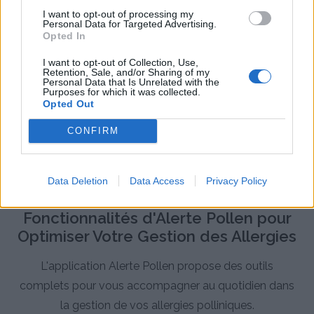
immunothérapie)
I want to opt-out of processing my
Personal Data for Targeted Advertising.
Opted In
I want to opt-out of Collection, Use,
Retention, Sale, and/or Sharing of my
Personal Data that Is Unrelated with the
Purposes for which it was collected.
Opted Out
CONFIRM
Data Deletion
Data Access
Privacy Policy
Fonctionnalités d'Alerte Pollen pour
Optimiser Votre Gestion des Allergies
L'application Alerte Pollen propose des outils
complets pour vous accompagner au quotidien dans
la gestion de vos allergies polliniques.