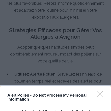
les plus favorables. Restez informé quotidiennement
et adaptez votre routine pour minimiser votre
exposition aux allergènes.
Stratégies Efficaces pour Gérer Vos
Allergies à Avignon
Adopter quelques habitudes simples peut
considérablement réduire l'impact des pollens sur
votre qualité de vie.
Utilisez Alerte Pollen:
Surveillez les niveaux de
pollen en temps réel et recevez des alertes pour
planifier vos sorties durant les périodes à faible
concentration
Alert Pollen -
Do Not Process My Personal
Information
Maintenez un air intérieur sain:
Gardez fenêtres