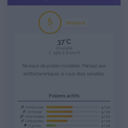
5
Modéré
/10
37°C
Ensoleillé
💧 19%
💨 8 km/h
Niveaux de pollen modérés. Pensez aux
antihistaminiques si vous êtes sensible.
Pollens actifs
🍂 Ambroisie
5/10
🍂 Armoise
5/10
🌾 Graminées
5/10
🍂 Urticacées
4/10
🌳 Cyprès
2/10