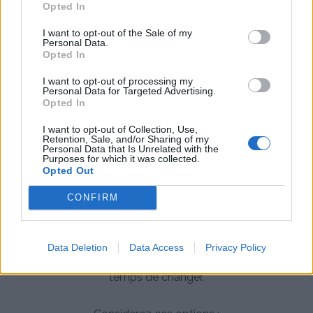
Opted In
Integrez des techniques de gestion du stress comme
I want to opt-out of the Sale of my
la meditation, l'exercice ou des exercices de
Personal Data.
respiration profonde dans votre routine. Gerer le
Opted In
stress peut non seulement ameliorer votre bien-etre
I want to opt-out of processing my
Personal Data for Targeted Advertising.
general, mais aussi aider a controler vos allergies.
Opted In
7. Manque de Gestion des Allergies
I want to opt-out of Collection, Use,
Retention, Sale, and/or Sharing of my
Personal Data that Is Unrelated with the
Purposes for which it was collected.
Parfois, l'aggravation des allergies est un signe que
Opted Out
votre plan de gestion actuel n'est plus aussi efficace
CONFIRM
qu'avant. Les medicaments en vente libre comme les
antihistaminiques et les sprays nasaux peuvent perdre
leur efficacite avec le temps. Si vous comptez sur le
Data Deletion
Data Access
Privacy Policy
meme traitement depuis des annees, il est peut-etre
temps de changer.