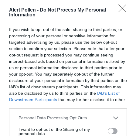
d'autres symptomes allergiques.
Alert Pollen -
Do Not Process My Personal
Information
Les jours de mauvaise qualite de l'air, envisagez de
limiter les activites exterieures, surtout pendant les
If you wish to opt-out of the sale, sharing to third parties, or
processing of your personal or sensitive information for
heures de pollution maximale (generalement l'apres-
targeted advertising by us, please use the below opt-out
midi).
section to confirm your selection. Please note that after your
opt-out request is processed you may continue seeing
6. Stress et Allergies
interest-based ads based on personal information utilized by
us or personal information disclosed to third parties prior to
your opt-out. You may separately opt-out of the further
Aussi surprenant que cela puisse paraitre, le stress
disclosure of your personal information by third parties on the
peut aggraver vos allergies. Lorsque vous etes
IAB’s list of downstream participants. This information may
stresse, votre corps libere du cortisol, qui peut affaiblir
also be disclosed by us to third parties on the
IAB’s List of
Downstream Participants
that may further disclose it to other
votre systeme immunitaire et amplifier vos reactions
third parties.
allergiques. Le stress chronique peut egalement vous
rendre plus sensible aux declencheurs
Personal Data Processing Opt Outs
environnementaux.
I want to opt-out of the Sharing of my
personal data.