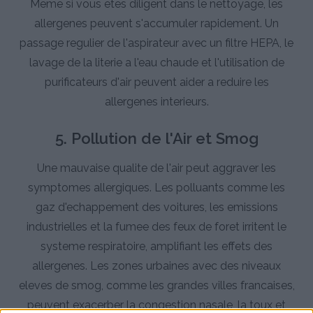
Meme si vous etes diligent dans le nettoyage, les
allergenes peuvent s'accumuler rapidement. Un
passage regulier de l'aspirateur avec un filtre HEPA, le
lavage de la literie a l'eau chaude et l'utilisation de
purificateurs d'air peuvent aider a reduire les
allergenes interieurs.
5. Pollution de l'Air et Smog
Une mauvaise qualite de l'air peut aggraver les
symptomes allergiques. Les polluants comme les
gaz d'echappement des voitures, les emissions
industrielles et la fumee des feux de foret irritent le
systeme respiratoire, amplifiant les effets des
allergenes. Les zones urbaines avec des niveaux
eleves de smog, comme les grandes villes francaises,
peuvent exacerber la congestion nasale, la toux et