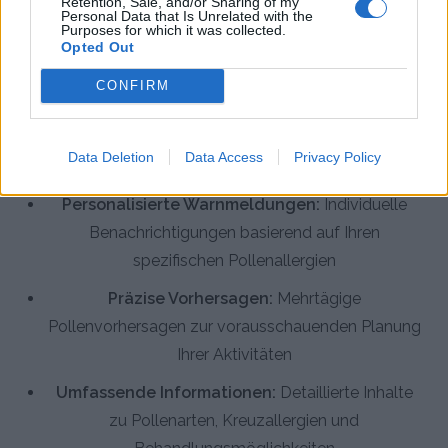
Retention, Sale, and/or Sharing of my
Personal Data that Is Unrelated with the
Die Pollenflug & Pollen Alarm App bietet umfassende
Purposes for which it was collected.
Opted Out
Werkzeuge für Allergiker in Zwickau:
CONFIRM
Echtzeit-Pollendaten:
Zugriff auf aktuelle
Pollenmesswerte speziell für Ihren Standort in
Data Deletion
Data Access
Privacy Policy
Zwickau
Personalisierte Warnmeldungen:
Individuelle
Benachrichtigungen basierend auf Ihren
spezifischen Pollenallergien
Präzise Vorhersagen:
Mehrtägige
Pollenvorhersagen zur vorausschauenden Planung
Ihrer Aktivitäten
Umfassende Informationen:
Detaillierte Inhalte
zu Pollenarten, Kreuzallergien und