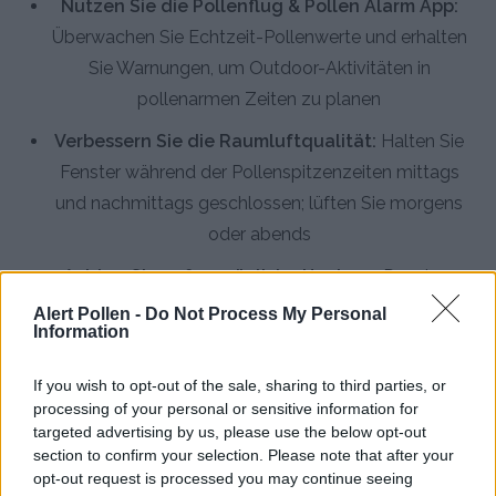
Nutzen Sie die Pollenflug & Pollen Alarm App:
Überwachen Sie Echtzeit-Pollenwerte und erhalten
Sie Warnungen, um Outdoor-Aktivitäten in
pollenarmen Zeiten zu planen
Verbessern Sie die Raumluftqualität:
Halten Sie
Fenster während der Pollenspitzenzeiten mittags
und nachmittags geschlossen; lüften Sie morgens
oder abends
Achten Sie auf persönliche Hygiene:
Duschen
Sie abends und waschen Sie Ihre Haare, um Pollen
Alert Pollen -
Do Not Process My Personal
Information
zu entfernen; wechseln Sie die Kleidung nach
Aufenthalten im Freien
If you wish to opt-out of the sale, sharing to third parties, or
processing of your personal or sensitive information for
Verwenden Sie HEPA-Luftreiniger:
Hochwertige
targeted advertising by us, please use the below opt-out
Filter reduzieren die Pollenkonzentration in
section to confirm your selection. Please note that after your
Innenräumen erheblich
opt-out request is processed you may continue seeing