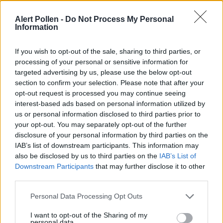
Halten Sie Fenster während Pollenspitzenzeiten
geschlossen und duschen Sie vor dem
Alert Pollen -
Do Not Process My Personal
Information
Schlafengehen, um Pollen aus Haaren und Haut zu
entfernen
If you wish to opt-out of the sale, sharing to third parties, or
processing of your personal or sensitive information for
HEPA-Luftreiniger einsetzen:
Hocheffiziente
targeted advertising by us, please use the below opt-out
Partikelfilter entfernen bis zu 99,97% der
section to confirm your selection. Please note that after your
Pollenpartikel aus der Raumluft
opt-out request is processed you may continue seeing
interest-based ads based on personal information utilized by
Kleidung und persönliche Hygiene:
Wechseln Sie
us or personal information disclosed to third parties prior to
Kleidung nach Aufenthalten im Freien und waschen
your opt-out. You may separately opt-out of the further
disclosure of your personal information by third parties on the
Sie diese regelmäßig, um Pollenablagerungen zu
IAB’s list of downstream participants. This information may
minimieren
also be disclosed by us to third parties on the
IAB’s List of
Downstream Participants
that may further disclose it to other
Konsultieren Sie einen Allergologen:
Bei
third parties.
anhaltenden oder schweren Symptomen kann eine
Personal Data Processing Opt Outs
professionelle Diagnose und Behandlung mit
Antihistaminika oder Immuntherapie notwendig
I want to opt-out of the Sharing of my
personal data.