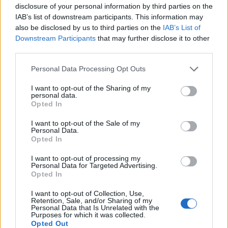
disclosure of your personal information by third parties on the
IAB’s list of downstream participants. This information may
also be disclosed by us to third parties on the
IAB’s List of
Downstream Participants
that may further disclose it to other
third parties.
Personal Data Processing Opt Outs
I want to opt-out of the Sharing of my
personal data.
Opted In
I want to opt-out of the Sale of my
Personal Data.
Opted In
꽃가루 농도 및 알림 앱으로 알레르기 관
I want to opt-out of processing my
리 강화하기
Personal Data for Targeted Advertising.
Opted In
꽃가루 농도 및 알림 앱은 양평 지역 주민들에게 포괄적
I want to opt-out of Collection, Use,
인 꽃가루 정보와 맞춤형 관리 도구를 제공합니다.
Retention, Sale, and/or Sharing of my
Personal Data that Is Unrelated with the
Purposes for which it was collected.
Opted Out
실시간 꽃가루 농도:
양평 지역의 최신 꽃가루 데이터