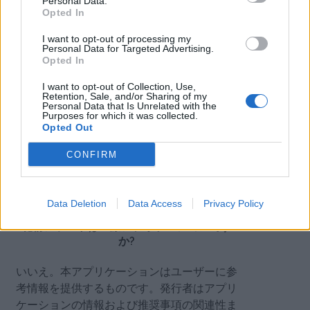
Personal Data.
粉に基づいて計算されます。あなたが敏感な
Opted In
花粉がどれも飛散していない場合、全体のリ
スク指数は0/10になります。
I want to opt-out of processing my
Personal Data for Targeted Advertising.
Opted In
自分がどの花粉に敏感か、どうすればわかり
ますか?
I want to opt-out of Collection, Use,
Retention, Sale, and/or Sharing of my
Personal Data that Is Unrelated with the
毎日表示される活発な花粉の詳細と、ご自身
Purposes for which it was collected.
Opted Out
の感覚や体調を比較して、敏感な花粉を特定
してください。近い将来、アレルギーエピソ
CONFIRM
ードの日記をつけるオプションが利用可能に
なり、アレルギーをよりよく理解するのに役
立ちます。
Data Deletion
Data Access
Privacy Policy
花粉アラートは医療アプリケーションです
か?
いいえ。本アプリケーションはユーザーに参
考情報を提供するものです。発行者はアプリ
ケーションの情報および推奨事項の関連性ま