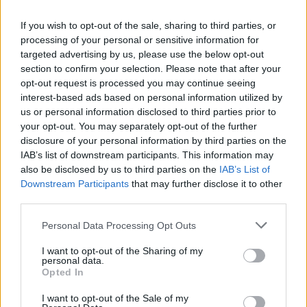
現在活発に飛散している花粉のみが表示され
ます。
If you wish to opt-out of the sale, sharing to third parties, or
processing of your personal or sensitive information for
花粉レポートに表示されるグローバルリスク
targeted advertising by us, please use the below opt-out
指数は何を意味しますか?
section to confirm your selection. Please note that after your
opt-out request is processed you may continue seeing
interest-based ads based on personal information utilized by
その日最も活発な花粉に基づいて計算されま
us or personal information disclosed to third parties prior to
す。例えば、5種類の花粉がその日活発で、
your opt-out. You may separately opt-out of the further
すべてレベル1/10（非常に低い）であり、1
disclosure of your personal information by third parties on the
つだけが高レベル（8/10）の場合、全体の指
IAB’s list of downstream participants. This information may
数は8/10になります。最も高いリスクの花粉
also be disclosed by us to third parties on the
IAB’s List of
に基づいているためです。あなたがその花粉
Downstream Participants
that may further disclose it to other
にアレルギーがなく、現在まったく飛散して
third parties.
いない花粉にアレルギーがある場合、8/10は
Personal Data Processing Opt Outs
あなたの個人的なリスク（ゼロ）とはかけ離
れています。したがって、敏感な花粉がすで
I want to opt-out of the Sharing of my
personal data.
にわかっている場合は、設定で構成すること
Opted In
が重要です。そうすることで、グローバル指
数はあなたが敏感な花粉の中で最も活発な花
I want to opt-out of the Sale of my