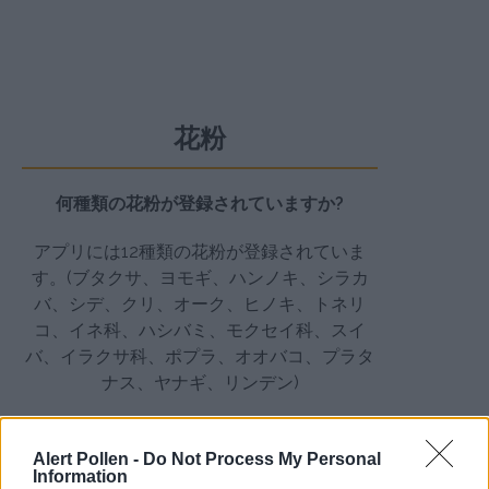
花粉
何種類の花粉が登録されていますか?
アプリには12種類の花粉が登録されていま
す。(ブタクサ、ヨモギ、ハンノキ、シラカ
バ、シデ、クリ、オーク、ヒノキ、トネリ
コ、イネ科、ハシバミ、モクセイ科、スイ
バ、イラクサ科、ポプラ、オオバコ、プラタ
ナス、ヤナギ、リンデン)
今日の報告に5種類しか表示されないのはな
ぜですか?
Alert Pollen -
Do Not Process My Personal
Information