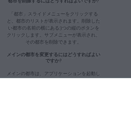
都市を削除するにはどうすればよいですか?
「都市」スライドメニューをクリックする
と、都市のリストが表示されます。削除した
い都市の名前の横にある3つの縦のボタンを
クリックします。サブメニューが表示され、
その都市を削除できます。
メインの都市を変更するにはどうすればよい
ですか?
メインの都市は、アプリケーションを起動し
たときに最初に表示される都市です。都市の
削除と同じ手順を繰り返しますが（上の質問
を参照）、今回はサブメニューで「メインの
都市に設定」を選択してください。