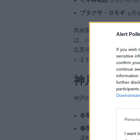
ブタクサ・ヨモギ:
9月
気候変動の影響により、
Alert Poll
ば、2050年までに世界
症悪化の一因となってお
If you wish 
sensitive in
います。
confirm you
continue se
information 
神戸の季節別
further disc
participants
Downstream 
神戸の花粉は季節によっ
冬季(12月〜2月):
ハンノ
Persona
春季(3月〜5月):
スギと
I want t
花粉が増加します