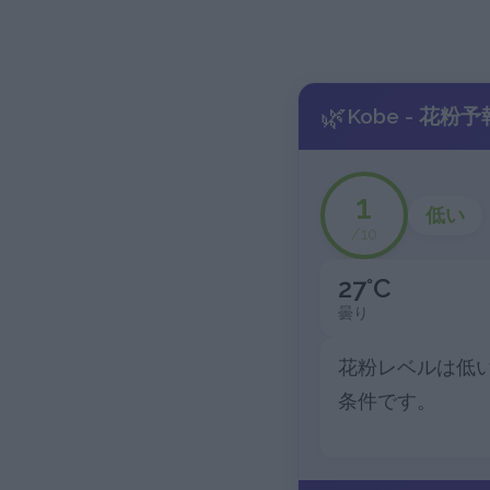
🌿
Kobe - 花粉予
1
低い
/10
27°C
曇り
花粉レベルは低
条件です。