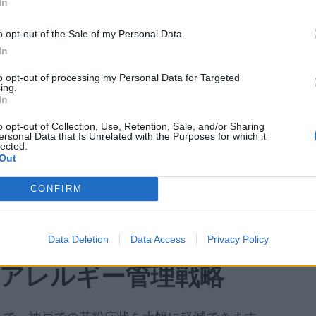
In
花粉が継続し、稲作地域では稲花粉も飛散します。8月
o opt-out of the Sale of my Personal Data.
In
サとヨモギが9月から10月にかけてピークとなり、秋
to opt-out of processing my Personal Data for Targeted
ing.
In
o opt-out of Collection, Use, Retention, Sale, and/or Sharing
ersonal Data that Is Unrelated with the Purposes for which it
の花粉データへのアクセス
lected.
Out
アプリを使用すれば、神戸の最新花粉情報をリアルタイ
CONFIRM
各種花粉を個別に追跡し、外出計画を立てる際の判断材
クすることで、症状の悪化を未然に防ぐことができます
Data Deletion
Data Access
Privacy Policy
アレルギー管理戦略