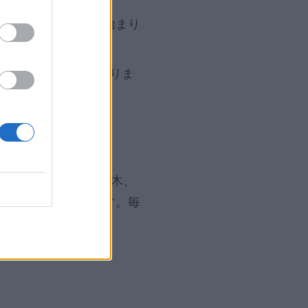
下旬からブタクサが始まり
の主要アレルゲンとなりま
ムで確認できます。樹木、
料として活用できます。毎
。