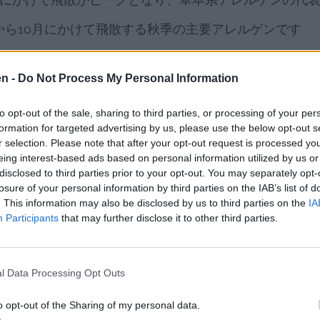
から10月にかけて飛散する秋季の主要アレルゲンです
花粉シーズンが年々早まり、期間も長期化しています。
en -
Do Not Process My Personal Information
的に空中花粉量が2倍になる可能性があると報告されてい
り、舗装された路面に落ちた花粉が風で再び舞い上がり
to opt-out of the sale, sharing to third parties, or processing of your per
formation for targeted advertising by us, please use the below opt-out s
r selection. Please note that after your opt-out request is processed y
eing interest-based ads based on personal information utilized by us or
disclosed to third parties prior to your opt-out. You may separately opt-
花粉飛散パターン
losure of your personal information by third parties on the IAB’s list of
. This information may also be disclosed by us to third parties on the
IA
Participants
that may further disclose it to other third parties.
て飛散する種類が異なります。
キが1月から飛散を開始し、スギ花粉も2月下旬から飛
l Data Processing Opt Outs
ヒノキが3月から4月にピークを迎え、最も症状が深刻な
o opt-out of the Sharing of my personal data.