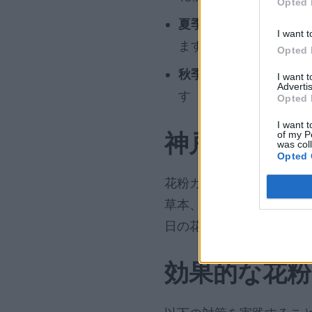
Opted 
夏季(6月〜8月):
イネ科
I want t
ます
Opted 
秋季(9月〜11月):
ブタク
I want 
Advertis
す
Opted 
I want t
of my P
神戸の日々
was col
Opted 
花粉カウント&アラート
草本、雑草、カビ胞子の
日の花粉レベルをチェッ
効果的な花粉