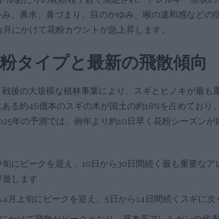
ゃみ、鼻水、鼻づまり、目のかゆみ、喉の違和感などの
4月にかけて花粉カウントが急上昇します。
粉タイプと最新の飛散傾向
、戦後の大規模な植林事業により、スギとヒノキが最も
ある約46億本のスギの木が国土の約18%を占めており
025年の予測では、例年より約10日早く花粉シーズン
旬にピークを迎え、10日から30日間続く最も重要なアレ
浮遊します
ら4月上旬にピークを迎え、5日から14日間続くスギに
月にかけて飛散がピークとなり、草本系アレルゲンの代