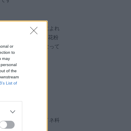
ミシガン大学の研究によれ
ます。神戸の都市化も花粉
、二次的な花粉源となって
sonal or
ection to
ou may
 personal
out of the
 downstream
B’s List of
び始めます
時期です。5月にはイネ科