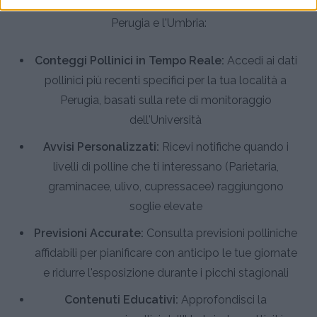
gestire le allergie stagionali con dati specifici per
Perugia e l'Umbria:
Conteggi Pollinici in Tempo Reale:
Accedi ai dati
pollinici più recenti specifici per la tua località a
Perugia, basati sulla rete di monitoraggio
dell'Università
Avvisi Personalizzati:
Ricevi notifiche quando i
livelli di polline che ti interessano (Parietaria,
graminacee, ulivo, cupressacee) raggiungono
soglie elevate
Previsioni Accurate:
Consulta previsioni polliniche
affidabili per pianificare con anticipo le tue giornate
e ridurre l'esposizione durante i picchi stagionali
Contenuti Educativi:
Approfondisci la