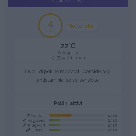
4
Moderato
/10
22°C
Soleggiato
💧 75%
💨 1 km/h
Livelli di polline moderati. Considera gli
antistaminici se sei sensibile.
Pollini attivi
🍂 Nettle
4/10
🍂 Ragweed
2/10
🍂 Mugwort
2/10
🌾 Grass
2/10