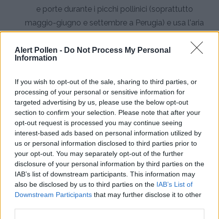
e porte durante i picchi pollinici (soprattutto
maggio-giugno e settembre a Perugia) e usa l'aria
condizionata con filtri puliti
Alert Pollen -
Do Not Process My Personal
Utilizza purificatori HEPA:
Installa purificatori
Information
d'aria con filtri HEPA in camera da letto e negli
ambienti principali per catturare i granuli pollinici
If you wish to opt-out of the sale, sharing to third parties, or
processing of your personal or sensitive information for
presenti nell'aria interna
targeted advertising by us, please use the below opt-out
section to confirm your selection. Please note that after your
Igiene personale dopo l'esposizione:
Fai la
opt-out request is processed you may continue seeing
doccia e cambia gli abiti dopo essere stato
interest-based ads based on personal information utilized by
all'aperto, lava i capelli prima di andare a letto per
us or personal information disclosed to third parties prior to
your opt-out. You may separately opt-out of the further
rimuovere il polline accumulato durante la giornata
disclosure of your personal information by third parties on the
Consulta un allergologo:
Rivolgiti a uno
IAB’s list of downstream participants. This information may
also be disclosed by us to third parties on the
IAB’s List of
specialista per test allergologici specifici,
Downstream Participants
that may further disclose it to other
considerando la particolare complessità
third parties.
allergenica di Perugia con 80 tipi di polline