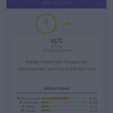
Heute, Fr., 7. Aug.
6
Mäßig
/10
15°C
Sonnig
💧 67%
💨 8 km/h
Mäßige Pollenwerte. Erwägen Sie
Antihistaminika, wenn Sie empfindlich sind.
Aktive Pollen
🍂 Brennnessel
6/10
🍂 Ambrosia
2/10
🍂 Beifuß
2/10
🌾 Gräser
2/10