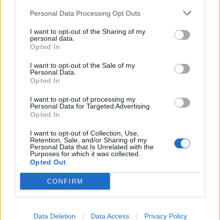
Personal Data Processing Opt Outs
I want to opt-out of the Sharing of my
personal data.
Opted In
I want to opt-out of the Sale of my
Personal Data.
Opted In
I want to opt-out of processing my
Personal Data for Targeted Advertising.
App-Funktionen für optimiertes
Opted In
Allergiemanagement
I want to opt-out of Collection, Use,
Retention, Sale, and/or Sharing of my
Die Pollenflug & Pollen Alarm App bietet Ihnen
Personal Data that Is Unrelated with the
Purposes for which it was collected.
umfassende Funktionen für ein besseres Leben mit
Opted Out
Pollenallergie:
CONFIRM
Echtzeit-Pollenmesswerte:
Greifen Sie auf
aktuelle Pollendaten speziell für Ihren Standort zu
Data Deletion
Data Access
Privacy Policy