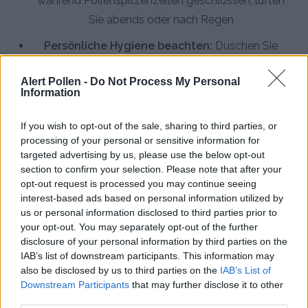
während Pollenspitzenzeiten geschlossen, lüften
Sie abends oder nach Regen
Persönliche Hygiene beachten:
Duschen Sie
abends und waschen Sie die Haare, um Pollen zu
Alert Pollen -
Do Not Process My Personal
entfernen, wechseln Sie Kleidung nach
Information
Aufenthalten im Freien
If you wish to opt-out of the sale, sharing to third parties, or
HEPA-Luftreiniger einsetzen:
Filtern Sie
processing of your personal or sensitive information for
Pollenkörner aus der Innenraumluft, besonders im
targeted advertising by us, please use the below opt-out
Schlafzimmer für bessere Nachtruhe
section to confirm your selection. Please note that after your
opt-out request is processed you may continue seeing
Allergologen konsultieren:
Lassen Sie sich auf
interest-based ads based on personal information utilized by
spezifische Allergene testen und besprechen Sie
us or personal information disclosed to third parties prior to
your opt-out. You may separately opt-out of the further
Behandlungsoptionen wie Antihistaminika oder
disclosure of your personal information by third parties on the
Immuntherapie
IAB’s list of downstream participants. This information may
also be disclosed by us to third parties on the
IAB’s List of
Downstream Participants
that may further disclose it to other
third parties.