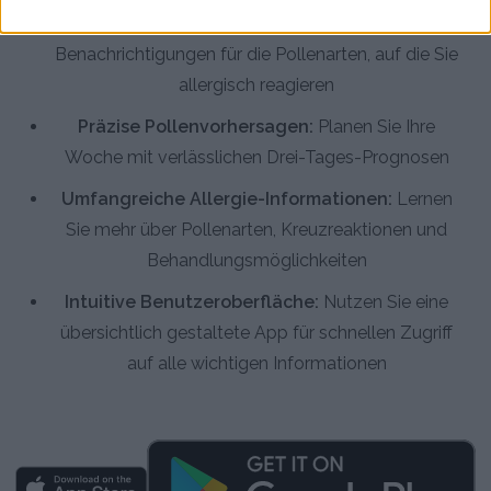
Personalisierte Warnmeldungen:
Erhalten Sie
Benachrichtigungen für die Pollenarten, auf die Sie
allergisch reagieren
Präzise Pollenvorhersagen:
Planen Sie Ihre
Woche mit verlässlichen Drei-Tages-Prognosen
Umfangreiche Allergie-Informationen:
Lernen
Sie mehr über Pollenarten, Kreuzreaktionen und
Behandlungsmöglichkeiten
Intuitive Benutzeroberfläche:
Nutzen Sie eine
übersichtlich gestaltete App für schnellen Zugriff
auf alle wichtigen Informationen