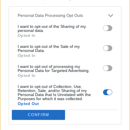
third parties.
Therapieoptionen wie Antihistaminika, nasale
Personal Data Processing Opt Outs
Kortikoide oder Immuntherapie
I want to opt-out of the Sharing of my
personal data.
Opted In
I want to opt-out of the Sale of my
Personal Data.
Opted In
I want to opt-out of processing my
Personal Data for Targeted Advertising.
Opted In
I want to opt-out of Collection, Use,
Retention, Sale, and/or Sharing of my
Personal Data that Is Unrelated with the
Purposes for which it was collected.
Opted Out
Pollenflug & Pollen Alarm App: Ihre
Funktionen für besseres
CONFIRM
Allergiemanagement