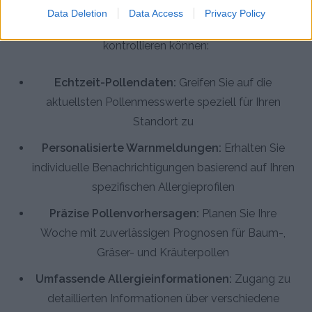
Die Pollenflug & Pollen Alarm App bietet umfassende
Data Deletion
Data Access
Privacy Policy
Funktionen, damit Sie Ihre Allergien optimal
kontrollieren können:
Echtzeit-Pollendaten:
Greifen Sie auf die
aktuellsten Pollenmesswerte speziell für Ihren
Standort zu
Personalisierte Warnmeldungen:
Erhalten Sie
individuelle Benachrichtigungen basierend auf Ihren
spezifischen Allergieprofilen
Präzise Pollenvorhersagen:
Planen Sie Ihre
Woche mit zuverlässigen Prognosen für Baum-,
Gräser- und Kräuterpollen
Umfassende Allergieinformationen:
Zugang zu
detaillierten Informationen über verschiedene