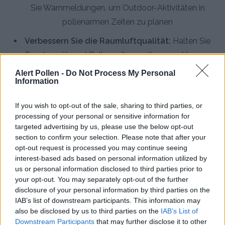
Sie Warnmeldungen, um Outdoor-Aktivitäten in
pollenarmen Zeiten zu planen
Verbessern Sie die Raumluftqualität:
Halten Sie
Fenster während Pollenspitzenzeiten geschlossen
und lüften Sie nach Regenfällen oder abends
Alert Pollen -
Do Not Process My Personal
Information
Persönliche Hygiene beachten:
Duschen Sie
abends und waschen Sie Ihre Haare, um Pollen zu
If you wish to opt-out of the sale, sharing to third parties, or
entfernen; wechseln Sie Kleidung nach
processing of your personal or sensitive information for
targeted advertising by us, please use the below opt-out
Aufenthalten im Freien
section to confirm your selection. Please note that after your
opt-out request is processed you may continue seeing
HEPA-Luftreiniger einsetzen:
Verwenden Sie
interest-based ads based on personal information utilized by
hochwertige HEPA-Filter in Schlaf- und
us or personal information disclosed to third parties prior to
Wohnräumen, um Pollenpartikel aus der Luft zu
your opt-out. You may separately opt-out of the further
disclosure of your personal information by third parties on the
entfernen
IAB’s list of downstream participants. This information may
Allergologen konsultieren:
Lassen Sie sich
also be disclosed by us to third parties on the
IAB’s List of
Downstream Participants
that may further disclose it to other
fachärztlich beraten für individuelle