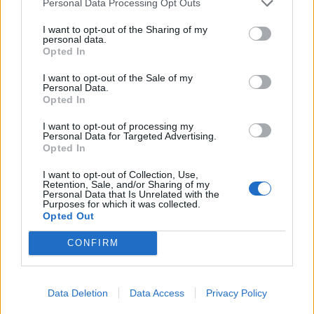
Personal Data Processing Opt Outs
I want to opt-out of the Sharing of my
personal data.
Opted In
I want to opt-out of the Sale of my
Personal Data.
Funktionen der App zur optimalen
Opted In
Allergiekontrolle
I want to opt-out of processing my
Personal Data for Targeted Advertising.
Die Pollenflug & Pollen Alarm App bietet umfassende
Opted In
Funktionen, die speziell für Allergiker entwickelt
I want to opt-out of Collection, Use,
Retention, Sale, and/or Sharing of my
wurden:
Personal Data that Is Unrelated with the
Purposes for which it was collected.
Opted Out
Echtzeit-Pollenmesswerte:
Zugriff auf aktuelle
CONFIRM
Pollendaten für Ihren spezifischen Standort in Kiel
und Umgebung
Personalisierte Warnmeldungen:
Individuelle
Data Deletion
Data Access
Privacy Policy
Benachrichtigungen basierend auf Ihren