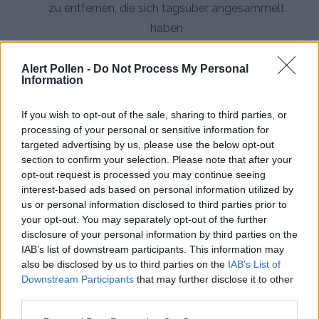
zu entfernen, die sich tagsüber angesammelt
haben
Verwenden Sie HEPA-Luftreiniger:
Hochwertige
Alert Pollen -
Do Not Process My Personal
Luftfilter reduzieren die Pollenkonzentration in
Information
Innenräumen erheblich und schaffen eine
allergenärmere Umgebung
If you wish to opt-out of the sale, sharing to third parties, or
processing of your personal or sensitive information for
Konsultieren Sie einen Allergologen:
Lassen Sie
targeted advertising by us, please use the below opt-out
section to confirm your selection. Please note that after your
sich professionell beraten zu medikamentösen
opt-out request is processed you may continue seeing
Therapien, Immuntherapie oder spezifischen
interest-based ads based on personal information utilized by
Vermeidungsstrategien
us or personal information disclosed to third parties prior to
your opt-out. You may separately opt-out of the further
disclosure of your personal information by third parties on the
IAB’s list of downstream participants. This information may
also be disclosed by us to third parties on the
IAB’s List of
Downstream Participants
that may further disclose it to other
third parties.