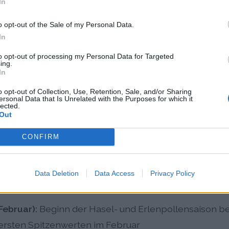
In
lösen.
o opt-out of the Sale of my Personal Data.
llenflug-Muster in Ingolsta
In
to opt-out of processing my Personal Data for Targeted
ing.
adt folgt einem charakteristischen Jahresverlauf mit 
In
o opt-out of Collection, Use, Retention, Sale, and/or Sharing
Dominiert von Baumpollen wie Birke, Esche, Eiche, B
ersonal Data that Is Unrelated with the Purposes for which it
lected.
cht Höchstwerte Anfang April
Out
t):
Hauptsaison für Gräserpollen mit Spitzenwerten im
CONFIRM
n Beifuß- und Ambrosiapollen
s November):
Ausklingen der Gräser- und Kräuterpolle
Data Deletion
Data Access
Privacy Policy
stung als im Sommer
Februar):
Beginn der Hasel- und Erlenpollensaison be
rsten Spitzenwerten im Februar