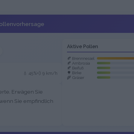
Pollenvorhersage
Aktive Pollen
🍂 Brennnessel
🍂 Ambrosia
🍂 Beifuß
🌳 Birke
💧 45%
💨 9 km/h
🌾 Gräser
rte. Erwägen Sie
 wenn Sie empfindlich