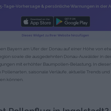
 5-Tage-Vorhersage & persönliche Warnungen in der 
Dieses Widget zu Ihrer Website hinzufügen
ichen Bayern am Ufer der Donau auf einer Höhe von et
Region sowie die ausgedehnten Donau-Auwälder in d
gungen mit erhöhter Baumpollen-Belastung. In diesem 
 Pollenarten, saisonale Verläufe, aktuelle Trends und w
gen können.