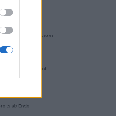
dt
vier ausgeprägten Phasen:
uche und Kiefer;
 Juni; ab Juli beginnt
nsaison; deutlich
reits ab Ende