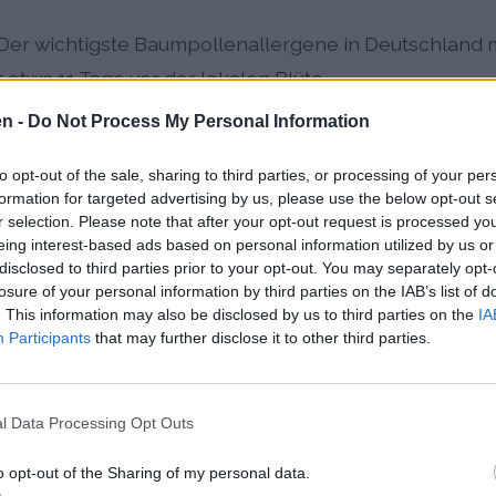
Der wichtigste Baumpollenallergene in Deutschland mi
 etwa 11 Tage vor der lokalen Blüte
en -
Do Not Process My Personal Information
):
Hauptsaison von Ende Mai bis Ende Juli mit Spitzen
dlichen Gebieten um Ingolstadt als im Stadtkern
to opt-out of the sale, sharing to third parties, or processing of your per
formation for targeted advertising by us, please use the below opt-out s
:
Frühblüher von Dezember/Januar bis März; Saisonbe
r selection. Please note that after your opt-out request is processed y
etwa 2 Tage pro Jahr nach vorne
eing interest-based ads based on personal information utilized by us or
disclosed to third parties prior to your opt-out. You may separately opt-
pätsommerallergene von Juli bis September mit stabi
losure of your personal information by third parties on the IAB’s list of
. This information may also be disclosed by us to third parties on the
IA
yerischen Region
Participants
that may further disclose it to other third parties.
 einer Verlängerung der Pollensaison und erhöhten 
 Donau-Auwälder nahe Ingolstadt, das zweitgrößte Ha
l Data Processing Opt Outs
h zu einer erhöhten Belastung durch Laubbaumpollen 
o opt-out of the Sharing of my personal data.
ts bis zu 11 Tage vor der lokalen Blüte erste Pollen 