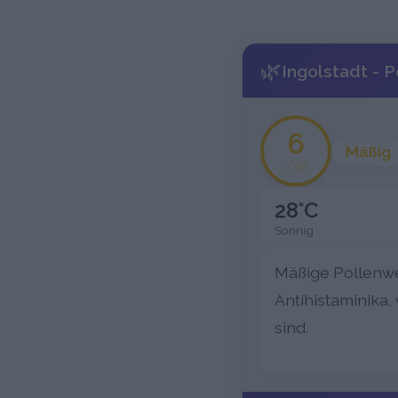
🌿
Ingolstadt - 
6
Mäßig
/10
28°C
Sonnig
Mäßige Pollenwe
Antihistaminika,
sind.