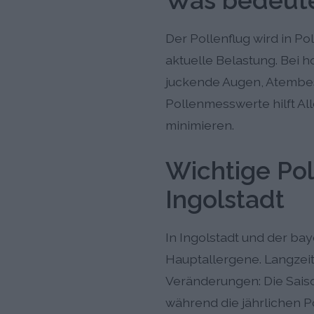
Was bedeutet
Der Pollenflug wird in P
aktuelle Belastung. Bei
juckende Augen, Atembes
Pollenmesswerte hilft Al
minimieren.
Wichtige Pol
Ingolstadt
In Ingolstadt und der ba
Hauptallergene. Langzei
Veränderungen: Die Saison
während die jährlichen P