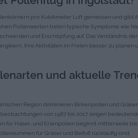
 Pollenflug in Ingolstadt?
ollenkörnern pro Kubikmeter Luft gemessen und gibt A
 hohen Pollenwerten treten typische Symptome wie Ni
chwerden und Erschöpfung auf. Das Verständnis der
lergikern, ihre Aktivitäten im Freien besser zu plane
lenarten und aktuelle Tren
yerischen Region dominieren Birkenpollen und Gräser
tbeobachtungen von 1987 bis 2017 zeigen bedeutend
 für Hasel- und Erlenpollen beginnt mittlerweile bis 
ollensummen für Gräser und Beifuß rückläufig sind.