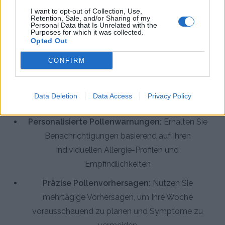
I want to opt-out of Collection, Use,
Retention, Sale, and/or Sharing of my
Die Pollenflug & Pollen Alarm App bietet umfassende
Personal Data that Is Unrelated with the
Purposes for which it was collected.
Werkzeuge, um Ihre Pollenallergie gezielt und effektiv
Opted Out
zu managen:
CONFIRM
Echtzeit-Pollenmesswerte:
Zugriff auf aktuelle
Pollendaten speziell für Ihren Standort in Hannover
Data Deletion
Data Access
Privacy Policy
und Umgebung
Personalisierte Pollenwarnungen:
Erhalten Sie
Benachrichtigungen basierend auf Ihren
individuellen Allergie-Profilen und
Empfindlichkeiten
Präzise Pollenvorhersagen:
Nutzen Sie
mehrtägige Vorhersagen, um Ihre Woche
vorausschauend zu planen und Symptome zu