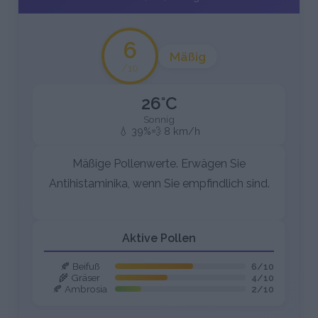
6
Mäßig
/10
26°C
Sonnig
💧 39%
💨 8 km/h
Mäßige Pollenwerte. Erwägen Sie
Antihistaminika, wenn Sie empfindlich sind.
Aktive Pollen
🍂 Beifuß
6/10
🌾 Gräser
4/10
🍂 Ambrosia
2/10