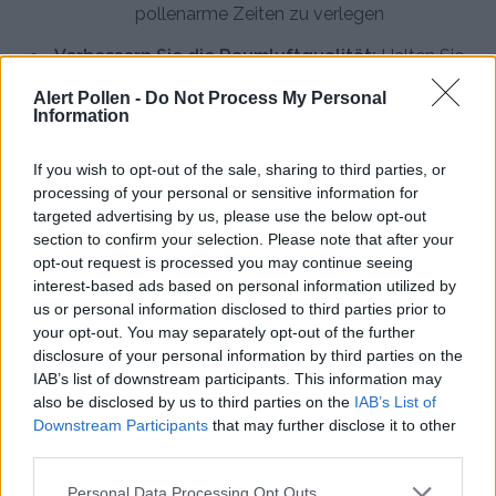
pollenarme Zeiten zu verlegen
Verbessern Sie die Raumluftqualität:
Halten Sie
Fenster während Pollenflugzeiten geschlossen und
Alert Pollen -
Do Not Process My Personal
Information
lüften Sie vorzugsweise nach Regenschauern
Achten Sie auf persönliche Hygiene:
Duschen
If you wish to opt-out of the sale, sharing to third parties, or
Sie abends, waschen Sie Ihre Haare vor dem
processing of your personal or sensitive information for
targeted advertising by us, please use the below opt-out
Schlafengehen und wechseln Sie täglich die
section to confirm your selection. Please note that after your
Kleidung, um Pollen zu entfernen
opt-out request is processed you may continue seeing
interest-based ads based on personal information utilized by
Verwenden Sie HEPA-Luftreiniger:
Hochwertige
us or personal information disclosed to third parties prior to
Luftfilter reduzieren Pollenkonzentration in
your opt-out. You may separately opt-out of the further
Innenräumen erheblich und verbessern Ihren Schlaf
disclosure of your personal information by third parties on the
IAB’s list of downstream participants. This information may
Konsultieren Sie einen Allergologen:
Lassen Sie
also be disclosed by us to third parties on the
IAB’s List of
Downstream Participants
that may further disclose it to other
sich professionell testen und beraten zu
third parties.
Medikamenten, Immuntherapie oder spezifischen
Behandlungsoptionen
Personal Data Processing Opt Outs