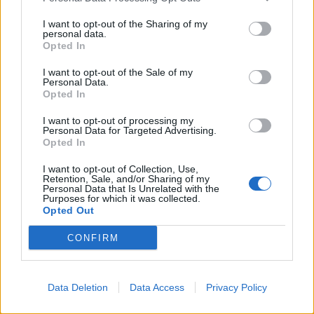
I want to opt-out of the Sharing of my
personal data.
Opted In
I want to opt-out of the Sale of my
Personal Data.
Opted In
I want to opt-out of processing my
Personal Data for Targeted Advertising.
Opted In
I want to opt-out of Collection, Use,
Retention, Sale, and/or Sharing of my
Personal Data that Is Unrelated with the
Purposes for which it was collected.
App-Funktionen zur optimalen
Opted Out
Allergiekontrolle
CONFIRM
Die Pollenflug & Pollen Alarm App bietet umfassende
Werkzeuge für ein beschwerdefreies Leben trotz
Data Deletion
Data Access
Privacy Policy
Pollenallergie: